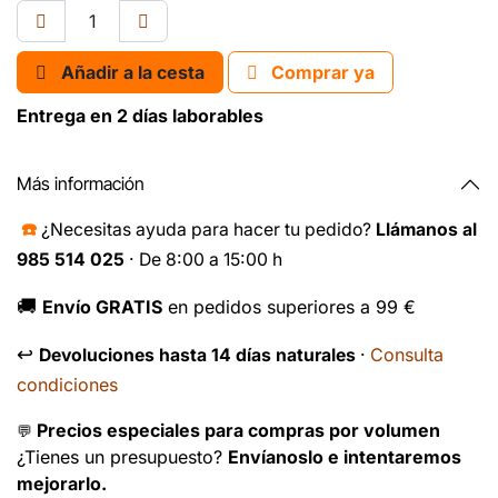
Añadir a la cesta
Comprar ya
Entrega en 2 días laborables
Más información
☎️
¿Necesitas ayuda para hacer tu pedido?
Llámanos al
985 514 025
· De 8:00 a 15:00 h
🚚
Envío GRATIS
en pedidos superiores a 99 €
↩️
Consulta
Devoluciones hasta 14 días naturales
·
condiciones
Precios especiales para compras por volumen
💬
¿Tienes un presupuesto?
Envíanoslo e intentaremos
mejorarlo.