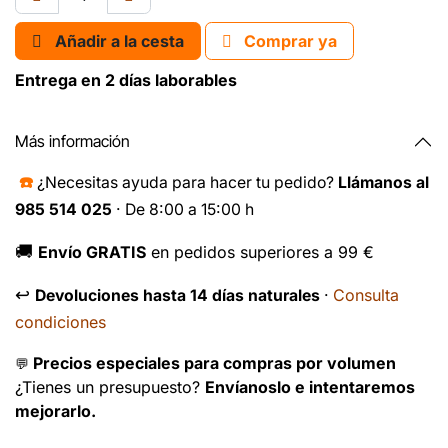
Añadir a la cesta
Comprar ya
Entrega en 2 días laborables
Más información
☎️
¿Necesitas ayuda para hacer tu pedido?
Llámanos al
985 514 025
· De 8:00 a 15:00 h
🚚
Envío GRATIS
en pedidos superiores a 99 €
↩️
Consulta
Devoluciones hasta 14 días naturales
·
condiciones
Precios especiales para compras por volumen
💬
¿Tienes un presupuesto?
Envíanoslo e intentaremos
mejorarlo.