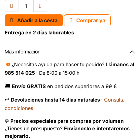
Añadir a la cesta
Comprar ya
Entrega en 2 días laborables
Más información
☎️
¿Necesitas ayuda para hacer tu pedido?
Llámanos al
985 514 025
· De 8:00 a 15:00 h
🚚
Envío GRATIS
en pedidos superiores a 99 €
↩️
Consulta
Devoluciones hasta 14 días naturales
·
condiciones
Precios especiales para compras por volumen
💬
¿Tienes un presupuesto?
Envíanoslo e intentaremos
mejorarlo.