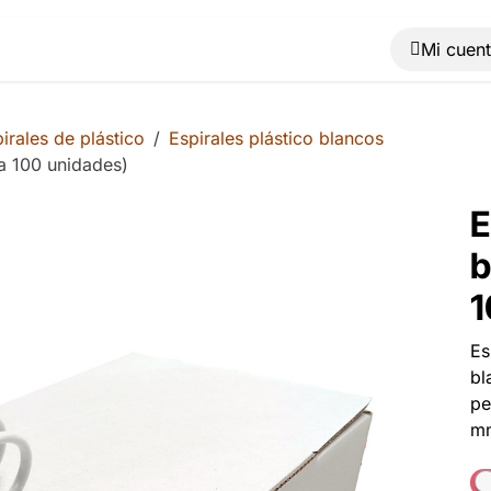
Muebles
Máquinas
Material de oficina
Blog
irales de plástico
Espirales plástico blancos
ja 100 unidades)
E
b
1
Es
bl
pe
mm