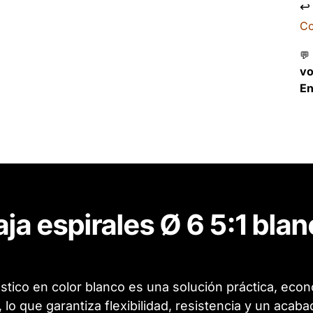
↩
Co
💬
v
En
ja espirales Ø 6 5:1 bla
stico en color blanco es una solución práctica, eco
, lo que garantiza flexibilidad, resistencia y un acab