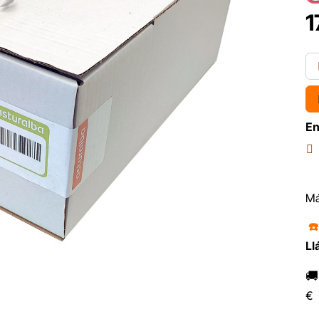
1
En
Má
☎
Ll

€