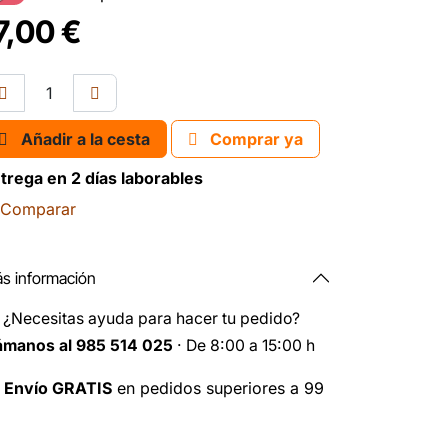
7,00
€
Añadir a la cesta
Comprar ya
trega en 2 días laborables
Comparar
s información
️
¿Necesitas ayuda para hacer tu pedido?
ámanos al 985 514 025
· De 8:00 a 15:00 h

Envío GRATIS
en pedidos superiores a 99