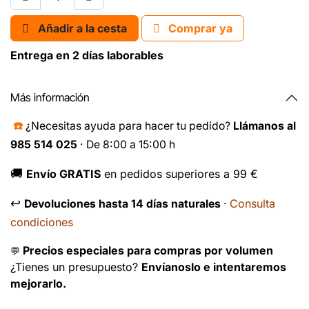
Añadir a la cesta
Comprar ya
Entrega en 2 días laborables
Más información
☎️
¿Necesitas ayuda para hacer tu pedido?
Llámanos al
985 514 025
· De 8:00 a 15:00 h
🚚
Envío GRATIS
en pedidos superiores a 99 €
↩️
Consulta
Devoluciones hasta 14 días naturales
·
condiciones
Precios especiales para compras por volumen
💬
¿Tienes un presupuesto?
Envíanoslo e intentaremos
mejorarlo.