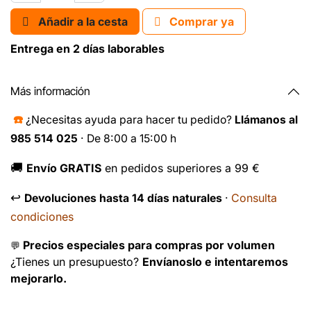
Añadir a la cesta
Comprar ya
Entrega en 2 días laborables
Más información
☎️
¿Necesitas ayuda para hacer tu pedido?
Llámanos al
985 514 025
· De 8:00 a 15:00 h
🚚
Envío GRATIS
en pedidos superiores a 99 €
↩️
Consulta
Devoluciones hasta 14 días naturales
·
condiciones
Precios especiales para compras por volumen
💬
¿Tienes un presupuesto?
Envíanoslo e intentaremos
mejorarlo.