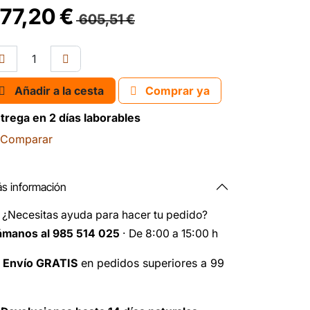
77,20
€
605,51
€
Añadir a la cesta
Comprar ya
trega en 2 días laborables
Comparar
s información
️
¿Necesitas ayuda para hacer tu pedido?
ámanos al 985 514 025
· De 8:00 a 15:00 h

Envío GRATIS
en pedidos superiores a 99