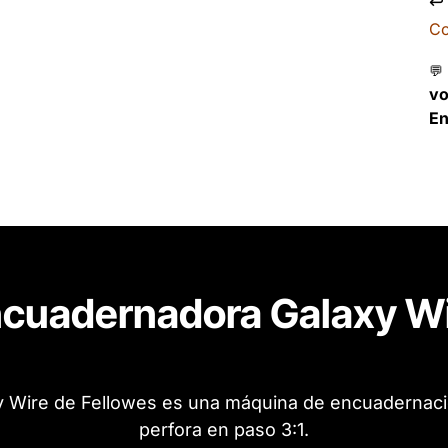
↩
Co
💬
v
En
cuadernadora Galaxy W
 Wire de Fellowes es una máquina de encuadernació
perfora en paso 3:1.