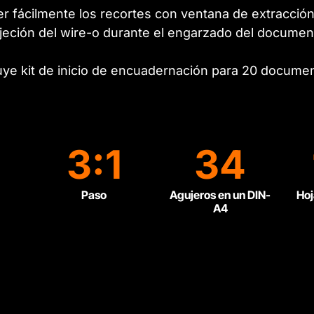
r fácilmente los recortes
con ventana de extracción
jeción del wire-o durante el engarzado del documen
uye kit de inicio de encuadernación para 20 docume
3:1
34
Paso
Agujeros en un DIN-
Hoj
A4