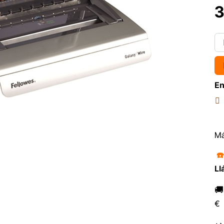
3
En
Má
☎
Ll

€