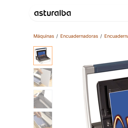
Ir al contenido
Productos
Máquinas
Encuadernadoras
Encuadern