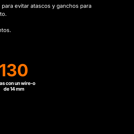
 para evitar atascos
y ganchos para
to.
ntos.
130
as con un wire-o
de 14 mm