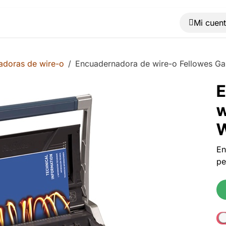
Muebles
Máquinas
Material de oficina
Blog
adoras de wire-o
Encuadernadora de wire-o Fellowes Ga
E
w
W
En
pe