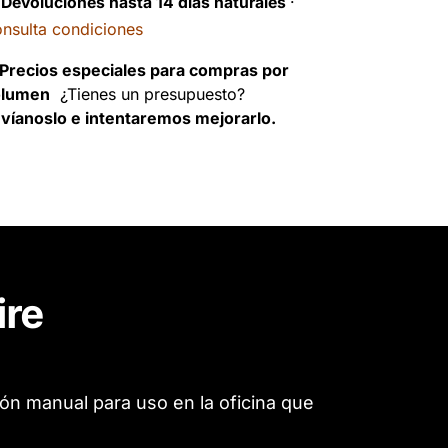
️
Devoluciones hasta 14 días naturales
·
nsulta condiciones
Precios especiales para compras por
olumen
¿Tienes un presupuesto?
víanoslo e intentaremos mejorarlo.
ire
n manual para uso en la oficina que