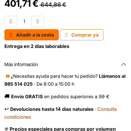
401,71
€
644,86
€
Añadir a la cesta
Comprar ya
Entrega en 2 días laborables
Más información
☎️
¿Necesitas ayuda para hacer tu pedido?
Llámanos al
985 514 025
· De 8:00 a 15:00 h
🚚
Envío GRATIS
en pedidos superiores a 99 €
↩️
Consulta
Devoluciones hasta 14 días naturales
·
condiciones
Precios especiales para compras por volumen
💬