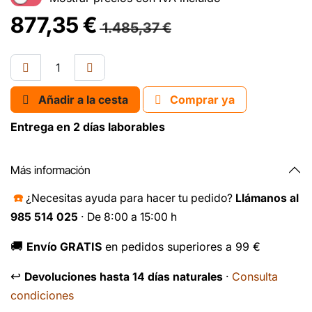
877,35
€
1.485,37
€
Añadir a la cesta
Comprar ya
Entrega en 2 días laborables
Más información
☎️
¿Necesitas ayuda para hacer tu pedido?
Llámanos al
985 514 025
· De 8:00 a 15:00 h
🚚
Envío GRATIS
en pedidos superiores a 99 €
↩️
Consulta
Devoluciones hasta 14 días naturales
·
condiciones