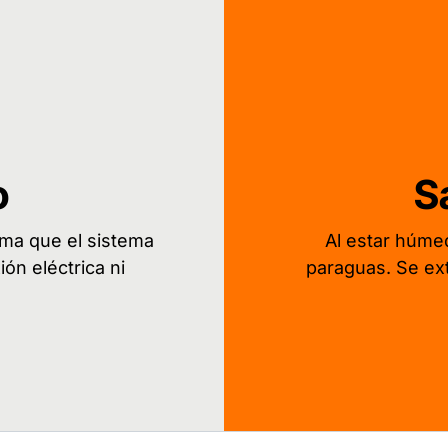
o
S
rma que el sistema
Al estar húmed
ón eléctrica ni
paraguas. Se ex