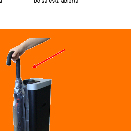
a
bolsa está abierta