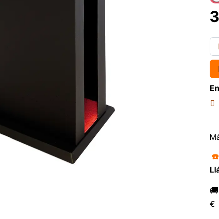
3
En
Má
☎
Ll

€