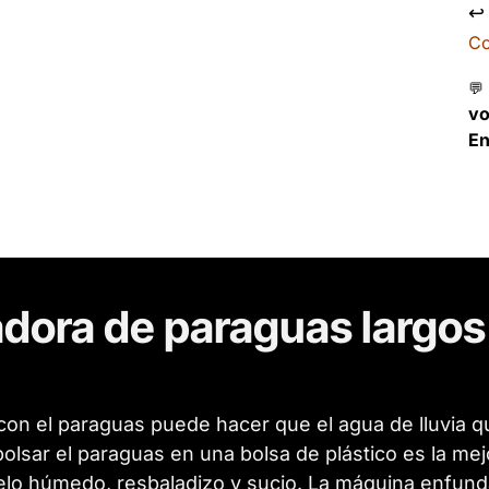
↩
Co
💬
v
En
dora de paraguas largos 
a con el paraguas puede hacer que el agua de lluvia 
lsar el paraguas en una bolsa de plástico es la mej
elo húmedo, resbaladizo y sucio. La máquina enfund