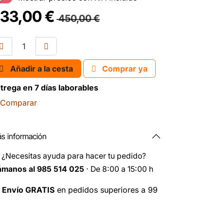
33,00
€
450,00
€
Añadir a la cesta
Comprar ya
trega en 7 días laborables
Comparar
s información
️
¿Necesitas ayuda para hacer tu pedido?
ámanos al 985 514 025
· De 8:00 a 15:00 h

Envío GRATIS
en pedidos superiores a 99