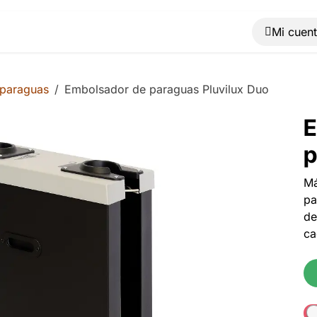
Muebles
Máquinas
Material de oficina
Blog
paraguas
Embolsador de paraguas Pluvilux Duo
E
p
Má
pa
de
ca