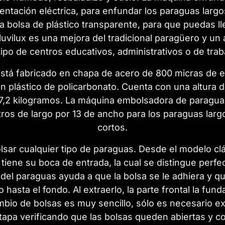
mentación eléctrica, para enfundar los paraguas lar
bolsa de plástico transparente, para que puedas lle
ilux es una mejora del tradicional paragüero y un 
 tipo de centros educativos, administrativos o de trab
está fabricado en chapa de acero de 800 micras de 
en plástico de policarbonato. Cuenta con una altura 
 7,2 kilogramos. La máquina embolsadora de paragu
ros de largo por 13 de ancho para los paraguas larg
cortos.
ar cualquier tipo de paraguas. Desde el modelo clás
tiene su boca de entrada, la cual se distingue perfe
del paraguas ayuda a que la bolsa se le adhiera y 
o hasta el fondo. Al extraerlo, la parte frontal la fun
bio de bolsas es muy sencillo, sólo es necesario extr
tapa verificando que las bolsas queden abiertas y c