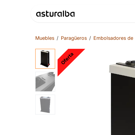
Ir al contenido
Productos
Muebles
Paragüeros
Embolsadores de 
Oferta