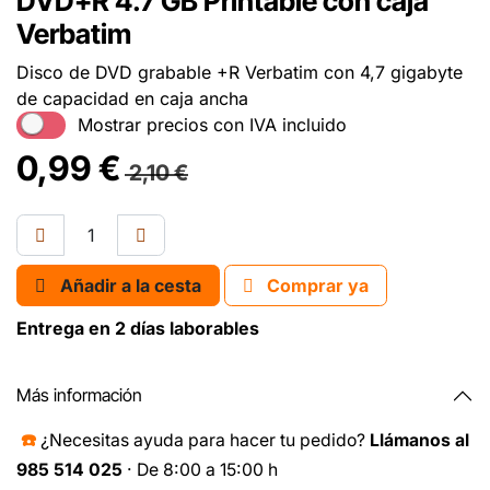
DVD+R 4.7 GB Printable con caja
Verbatim
Disco de DVD grabable +R Verbatim con 4,7 gigabyte
de capacidad en caja ancha
Mostrar precios con IVA incluido
0,99
€
2,10
€
Añadir a la cesta
Comprar ya
Entrega en 2 días laborables
Más información
☎️
¿Necesitas ayuda para hacer tu pedido?
Llámanos al
985 514 025
· De 8:00 a 15:00 h