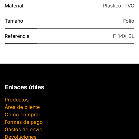
Material
Plástico
,
PVC
Tamaño
Folio
Referencia
F-14X-BL
Enlaces útiles
Productos
Área de cliente
Cómo comprar
Formas de pago
Gastos de envío
Devoluciones