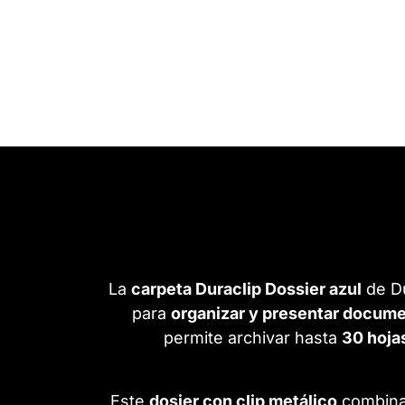
La
carpeta Duraclip Dossier azul
de Du
para
organizar y presentar documen
permite archivar hasta
30 hoja
Este
dosier con clip metálico
combina 