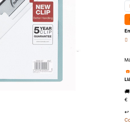
En
Má
☎
Ll

€
↩
Co