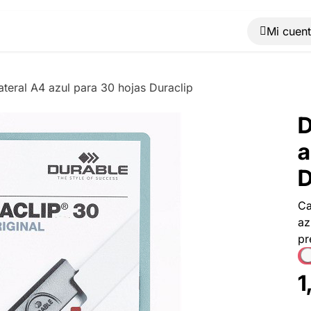
Muebles
Máquinas
Material de oficina
Blog
lateral A4 azul para 30 hojas Duraclip
D
a
D
Ca
az
pr
1