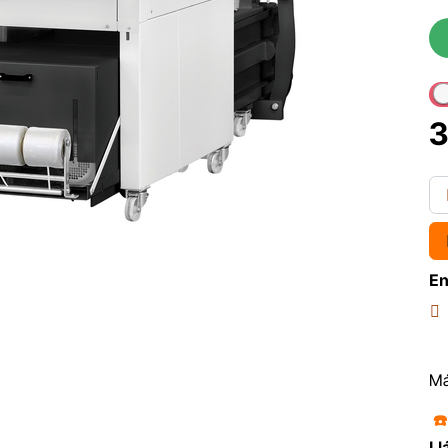
3
En
Má
☎
Ll