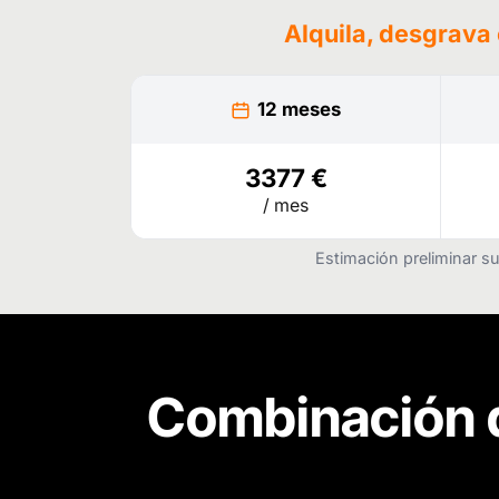
Alquila, desgrava
12 meses
3377 €
/ mes
Estimación preliminar su
Combinación 