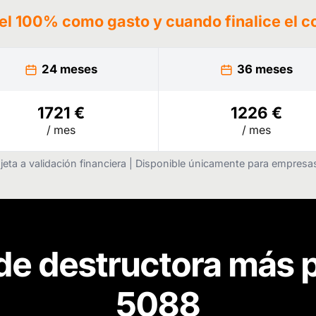
 el 100% como gasto y cuando finalice el c
24 meses
36 meses
1721 €
1226 €
/ mes
/ mes
jeta a validación financiera | Disponible únicamente para empres
de destructora más 
5088