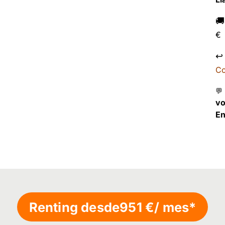

€
↩
Co
💬
v
En
Renting desde
951 €
/ mes*