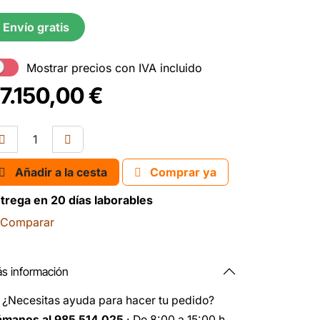
Envío gratis
Mostrar precios con IVA incluido
7.150,00
€
Añadir a la cesta
Comprar ya
trega en 20 días laborables
Comparar
s información
️
¿Necesitas ayuda para hacer tu pedido?
ámanos al 985 514 025
· De 8:00 a 15:00 h