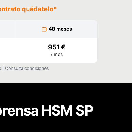
ontrato
quédatelo
*
48 meses
951 €
/ mes
as | Consulta condiciones
prensa HSM SP