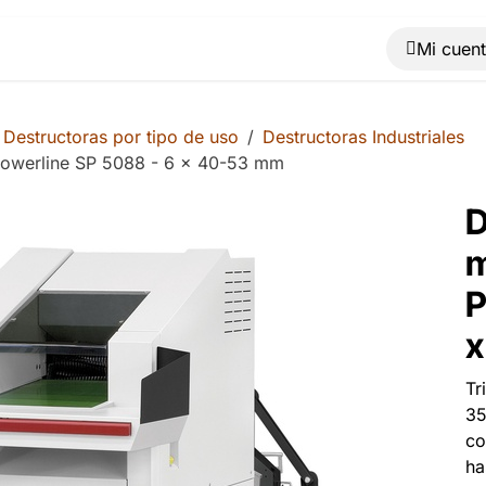
Muebles
Máquinas
Material de oficina
Blog
Destructoras por tipo de uso
Destructoras Industriales
 Powerline SP 5088 - 6 x 40-53 mm
D
m
P
x
Tr
35
co
ha