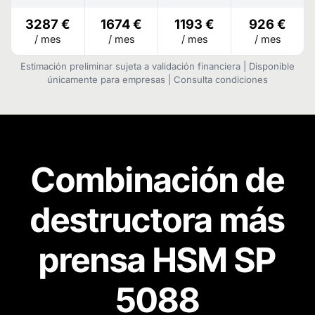
3287 €
1674 €
1193 €
926 €
/ mes
/ mes
/ mes
/ mes
Estimación preliminar sujeta a validación financiera | Disponible
únicamente para empresas | Consulta condiciones
Combinación de
destructora más
prensa HSM SP
5088