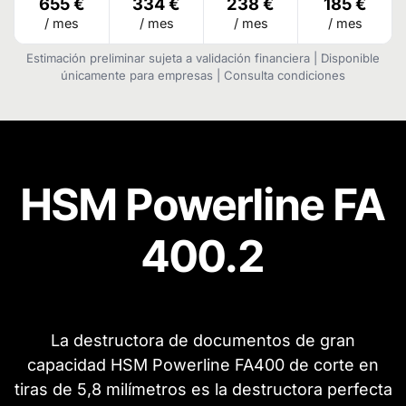
655 €
334 €
238 €
185 €
/ mes
/ mes
/ mes
/ mes
Estimación preliminar sujeta a validación financiera | Disponible
únicamente para empresas | Consulta condiciones
HSM Powerline ​FA
400.2
La destructora de documentos de gran
capacidad HSM Powerline FA400 de corte en
tiras de 5,8 milímetros es la destructora perfecta