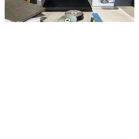
Alimentación segura
Para alimentar la destructora solo tienes que
acercar el material que quieres destruir a la
cinta transportadora y esta lo acerca a las
cuchillas de corte.