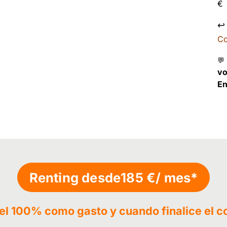
€
↩
Co
💬
v
En
Renting desde
185 €
/ mes*
 el 100% como gasto y cuando finalice el c