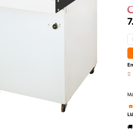
7
En
Má
☎
Ll
