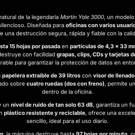
natural de la legendaria
Martin Yale 3000
, un modelo
silencioso. Diseñada para
oficinas con varios usuari
 una destrucción segura, rápida y fiable con la calid
asta 15 hojas por pasada
en
partículas de 4,3 x 33 
destruye con facilidad
grapas, clips, CDs y tarjetas d
rable para garantizar la protección de datos en ent
a
papelera extraíble de 39 litros
con
visor de llenado
tado sobre
cuatro ruedas (dos con freno)
, permite u
dentro de la oficina.
y un
nivel de ruido de tan solo 63 dB
, garantiza un f
en
plástico resistente y reciclable
, ofrece una excel
sencillo, ideal para el uso diario.
mm
, la máquina destruye hasta
97 hojas por minuto
, 