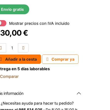
Envío gratis
Mostrar precios con IVA incluido
30,00
€
Añadir a la cesta
Comprar ya
trega en 5 días laborables
Comparar
s información
️
¿Necesitas ayuda para hacer tu pedido?
ámanos al 985 514 025
· De 8:00 a 15:00 h