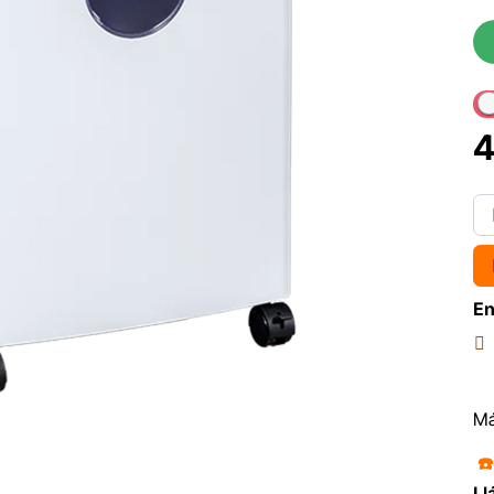
4
En
Má
☎
Ll