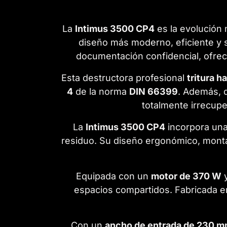
La
Intimus 3500 CP4
es la evolución 
diseño más moderno, eficiente y 
documentación confidencial, ofrece
Esta destructora profesional
tritura h
4
de la norma
DIN 66399
. Además, 
totalmente irrecupe
La
Intimus 3500 CP4
incorpora un
residuo. Su diseño ergonómico, mon
Equipada con un
motor de 370 W
espacios compartidos. Fabricada 
Con un
ancho de entrada de 230 