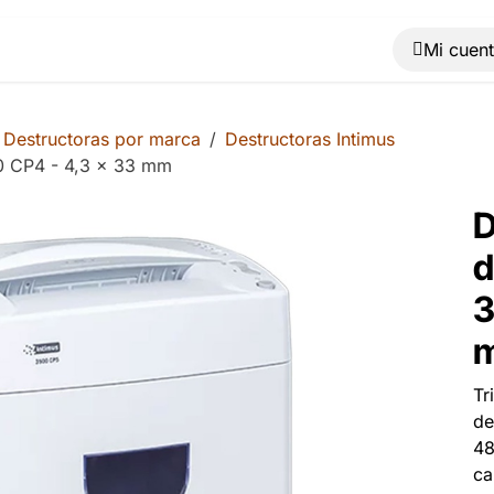
Muebles
Máquinas
Material de oficina
Blog
Destructoras por marca
Destructoras Intimus
0 CP4 - 4,3 x 33 mm
D
d
3
Tr
de
48
ca