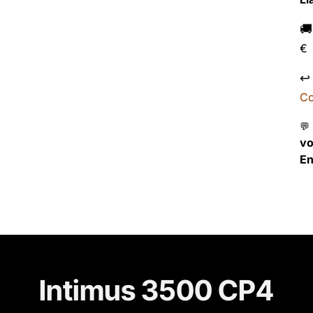

€
↩
Co
💬
v
En
Intimus 3500 CP4