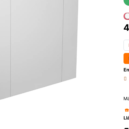
4
En
Má
☎
Ll