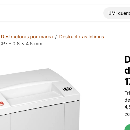
Muebles
Máquinas
Material de oficina
Blog
Destructoras por marca
Destructoras Intimus
CP7 - 0,8 x 4,5 mm
D
d
1
Tr
de
4,
ca