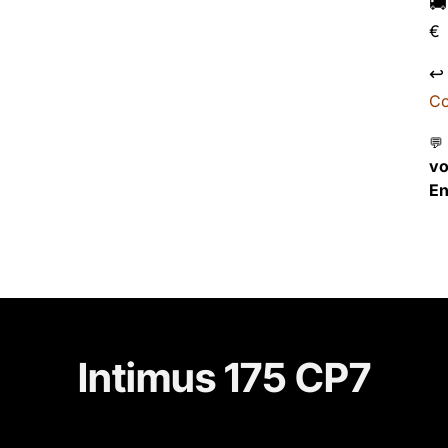

€
↩
Co
💬
v
En
Intimus 175 CP7