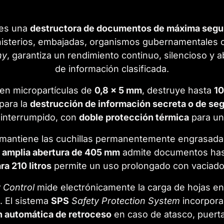
es una
destructora de documentos de máxima segu
isterios, embajadas, organismos gubernamentales o
ny
, garantiza un rendimiento continuo, silencioso y 
de información clasificada.
 en micropartículas de
0,8 x 5 mm
, destruye hasta
10
para la
destrucción de información secreta o de seg
ninterrumpido, con
doble protección térmica
para una
mantiene las cuchillas permanentemente engrasadas,
u
amplia abertura de 405 mm
admite documentos hast
a 210 litros
permite un uso prolongado con vaciado r
 Control
mide electrónicamente la carga de hojas en 
o. El sistema
SPS
Safety Protection System
incorpor
n automática de retroceso
en caso de atasco, puerta 