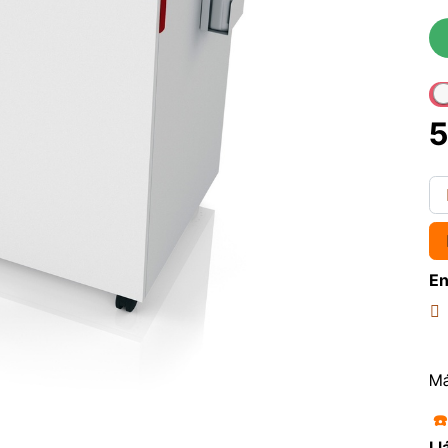
5
En
Má
☎
Ll