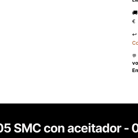

€
↩
Co
💬
v
En
5 SMC con aceitador - 