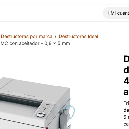
Muebles
Máquinas
Material de oficina
Blog
Destructoras por marca
Destructoras Ideal
SMC con aceitador - 0,8 x 5 mm
D
d
4
a
Tr
de
5 
ca