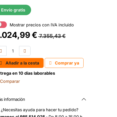
Envío gratis
Mostrar precios con IVA incluido
.024,99
€
7.355,43
€
Añadir a la cesta
Comprar ya
trega en 10 días laborables
Comparar
s información
️
¿Necesitas ayuda para hacer tu pedido?
ámanos al 985 514 025
· De 8:00 a 15:00 h