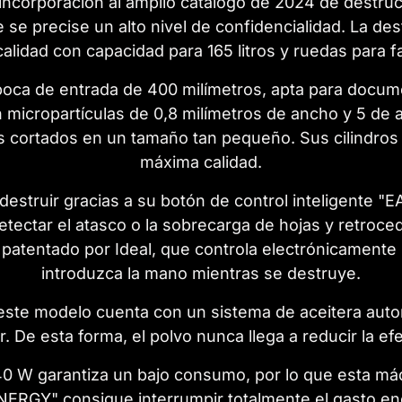
 incorporación al amplio catálogo de 2024 de destr
 se precise un alto nivel de confidencialidad. La d
alidad con capacidad para 165 litros y ruedas para fac
boca de entrada de 400 milímetros, apta para docu
n micropartículas de 0,8 milímetros de ancho y 5 de
s cortados en un tamaño tan pequeño. Sus cilindros 
máxima calidad.
 destruir gracias a su botón de control inteligente 
etectar el atasco o la sobrecarga de hojas y retro
atentado por Ideal, que controla electrónicamente 
introduzca la mano mientras se destruye.
este modelo cuenta con un sistema de aceitera automá
 De esta forma, el polvo nunca llega a reducir la efec
0 W garantiza un bajo consumo, por lo que esta máqu
NERGY" consigue interrumpir totalmente el gasto en