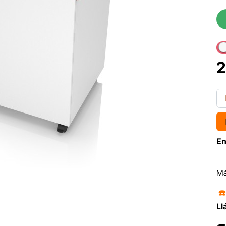
2
En
Má
☎
Ll