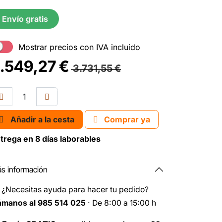
Envío gratis
Mostrar precios con IVA incluido
.549,27
€
3.731,55
€
Añadir a la cesta
Comprar ya
trega en 8 días laborables
s información
️
¿Necesitas ayuda para hacer tu pedido?
ámanos al 985 514 025
· De 8:00 a 15:00 h