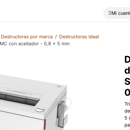
Muebles
Máquinas
Material de oficina
Blog
Destructoras por marca
Destructoras Ideal
SMC con aceitador - 0,8 x 5 mm
D
d
S
0
Tr
de
5 
pa