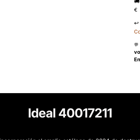

€
↩
Co
💬
v
En
Ideal 40017211