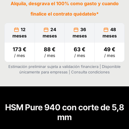
Alquila, desgrava el 100% como gasto y cuando
finalice el contrato
quédatelo
*
12
24
36
48
meses
meses
meses
meses
173 €
88 €
63 €
49 €
/ mes
/ mes
/ mes
/ mes
Estimación preliminar sujeta a validación financiera | Disponible
únicamente para empresas | Consulta condiciones
HSM Pure 940 con corte de 5,8
mm