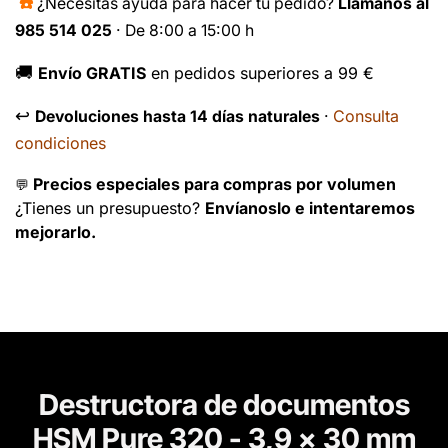
☎️
¿Necesitas ayuda para hacer tu pedido?
Llámanos al
985 514 025
· De 8:00 a 15:00 h
🚚
Envío GRATIS
en pedidos superiores a 99 €
↩️
Consulta
Devoluciones hasta 14 días naturales
·
condiciones
Precios especiales para compras por volumen
💬
¿Tienes un presupuesto?
Envíanoslo e intentaremos
mejorarlo.
Destructora de documentos
HSM Pure 320 - 3,9 x 30 mm