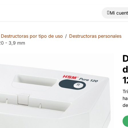
Muebles
Máquinas
Material de oficina
Blog
Destructoras por tipo de uso
Destructoras personales
20 - 3,9 mm
D
d
1
Tr
ha
de