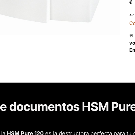
€
↩
Co
💬
v
En
de documentos HSM Pure
: la
HSM Pure 120
es la destructora perfecta para tu 