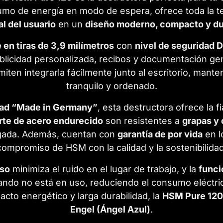
umo de energía en modo de espera, ofrece toda la te
l del usuario
en un
diseño moderno, compacto y d
 en tiras de 3,9 milímetros
con
nivel de seguridad 
licidad personalizada, recibos y documentación gen
iten integrarla fácilmente junto al escritorio, mant
tranquilo y ordenado.
idad “Made in Germany”
, esta destructora ofrece la f
orte de acero endurecido
son resistentes a
grapas y 
ongada. Además, cuentan con
garantía de por vida
en lo
compromiso de HSM con la calidad y la sostenibilidad
oso
minimiza el ruido en el lugar de trabajo, y la
funci
ndo no está en uso, reduciendo el consumo eléctric
cto energético y larga durabilidad, la
HSM Pure 120
Engel (Ángel Azul)
.