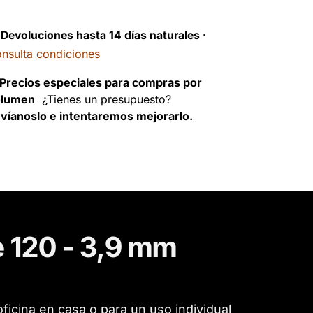
️
Devoluciones hasta 14 días naturales
·
nsulta condiciones
Precios especiales para compras por
olumen
¿Tienes un presupuesto?
víanoslo e intentaremos mejorarlo.
 120 - 3,9 mm
oficina en casa o para un uso individual