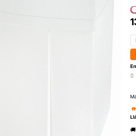
1
En
Má
☎
Ll
