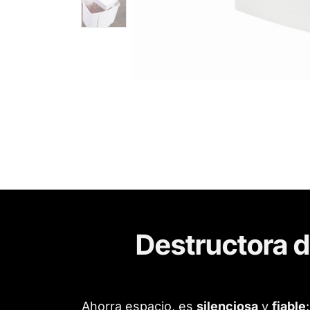
Destructora 
Ahorra espacio, es
silenciosa
y
fiable