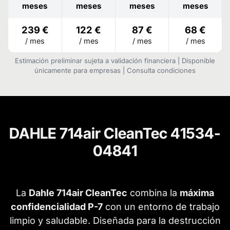
meses
meses
meses
meses
239 €
122 €
87 €
68 €
/ mes
/ mes
/ mes
/ mes
Estimación preliminar sujeta a validación financiera | Disponible
únicamente para empresas | Consulta condiciones
DAHLE 714air CleanTec 41534-
04841
La
Dahle 714air CleanTec
combina la
máxima
confidencialidad P-7
con un entorno de trabajo
limpio y saludable. Diseñada para la destrucción