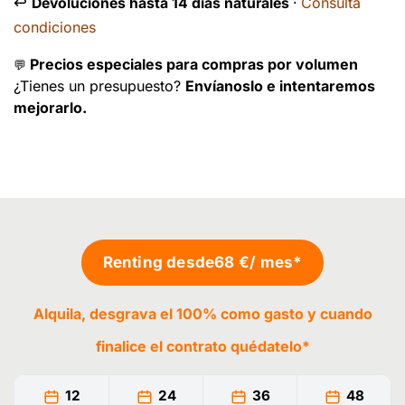
↩️
Consulta
Devoluciones hasta 14 días naturales
·
condiciones
Precios especiales para compras por volumen
💬
¿Tienes un presupuesto?
Envíanoslo e intentaremos
mejorarlo.
Renting desde
68 €
/ mes*
Alquila, desgrava el 100% como gasto y cuando
finalice el contrato
quédatelo
*
12
24
36
48