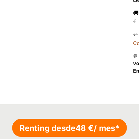

€
↩
Co
💬
v
En
Renting desde
48 €
/ mes*