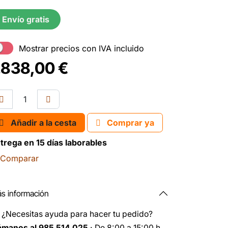
Envío gratis
Mostrar precios con IVA incluido
.838,00
€
Añadir a la cesta
Comprar ya
trega en 15 días laborables
Comparar
s información
️
¿Necesitas ayuda para hacer tu pedido?
ámanos al 985 514 025
· De 8:00 a 15:00 h