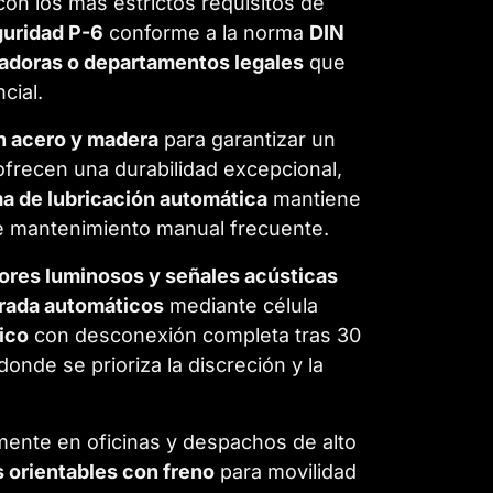
on los más estrictos requisitos de
guridad P-6
conforme a la norma
DIN
radoras o departamentos legales
que
cial.
n acero y madera
para garantizar un
frecen una durabilidad excepcional,
a de lubricación automática
mantiene
 de mantenimiento manual frecuente.
dores luminosos y señales acústicas
arada automáticos
mediante célula
ico
con desconexión completa tras 30
onde se prioriza la discreción y la
lmente en oficinas y despachos de alto
 orientables con freno
para movilidad