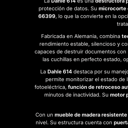
La
Dahle 614
es una
destructora p
protección de datos. Su
microcorte 
66399
, lo que la convierte en la op
trat
Fabricada en Alemania, combina
te
rendimiento estable, silencioso y c
capaces de destruir documentos con c
las cuchillas en perfecto estado, 
La
Dahle 614
destaca por su manejo 
permite monitorizar el estado d
fotoeléctrica,
función de retroceso a
minutos de inactividad. Su
motor p
Con un
mueble de madera resistente
nivel. Su estructura cuenta con
puert