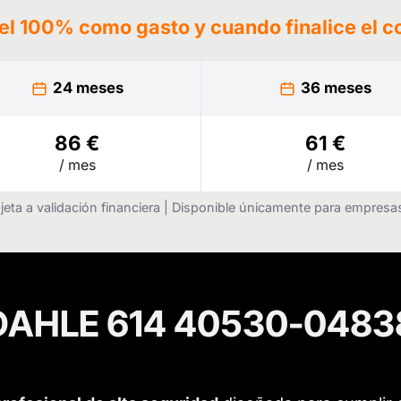
 el 100% como gasto y cuando finalice el c
24 meses
36 meses
86 €
61 €
/ mes
/ mes
jeta a validación financiera | Disponible únicamente para empres
DAHLE 614 40530-0483