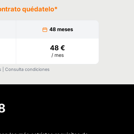
ontrato
quédatelo
*
48 meses
48 €
/ mes
as | Consulta condiciones
8