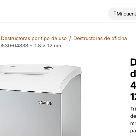
Muebles
Máquinas
Material de oficina
Blog
Destructoras por tipo de uso
Destructoras de oficina
40530-04838 - 0,8 x 12 mm
D
d
4
1
Tr
de
mm
pa