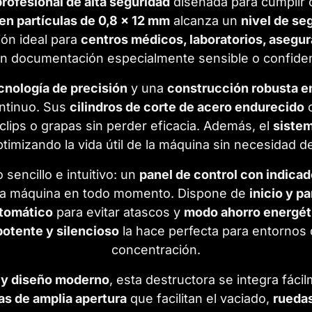
rofesional de alta seguridad
diseñada para cumplir c
en partículas de 0,8 × 12 mm
alcanza un
nivel de se
ción ideal para
centros médicos, laboratorios, asegu
an documentación especialmente sensible o confiden
cnología de precisión
y una
construcción robusta e
ontinuo. Sus
cilindros de corte de acero endurecido
o
lips o grapas sin perder eficacia. Además, el
sistem
optimizando la vida útil de la máquina sin necesidad
sencillo e intuitivo: un
panel de control con indica
e la máquina en todo momento. Dispone de
inicio y p
utomático
para evitar atascos y
modo ahorro energét
otente y silencioso
la hace perfecta para entornos d
concentración.
 y diseño moderno
, esta destructora se integra fáci
as de amplia apertura
que facilitan el vaciado,
ruedas