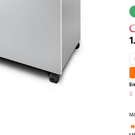
1
En
Má
☎
Ll