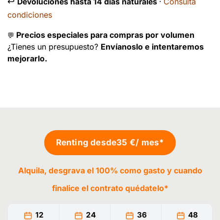
↩️
Consulta
Devoluciones hasta 14 días naturales
·
condiciones
Precios especiales para compras por volumen
💬
¿Tienes un presupuesto?
Envíanoslo e intentaremos
mejorarlo.
Renting desde
35 €
/ mes*
Alquila, desgrava el 100% como gasto y cuando
finalice el contrato
quédatelo
*
12
24
36
48