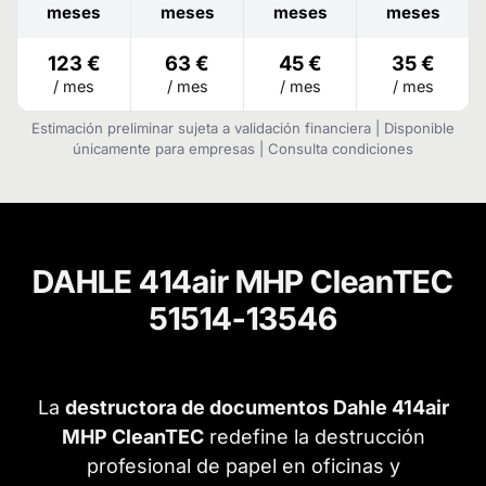
meses
meses
meses
meses
123 €
63 €
45 €
35 €
/ mes
/ mes
/ mes
/ mes
Estimación preliminar sujeta a validación financiera | Disponible
únicamente para empresas | Consulta condiciones
DAHLE 414air MHP CleanTEC
51514-13546
La
destructora de documentos Dahle 414air
MHP CleanTEC
redefine la destrucción
profesional de papel en oficinas y