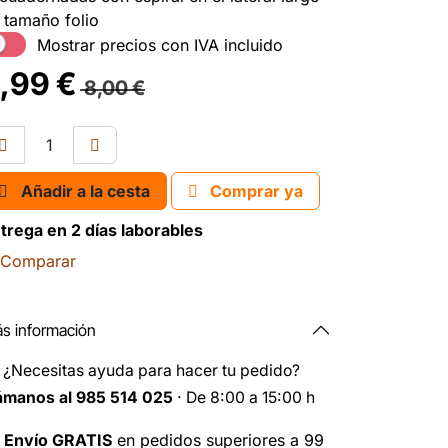
 tamaño folio
Mostrar precios con IVA incluido
,99
€
8,00
€
Añadir a la cesta
Comprar ya
trega en 2 días laborables
Comparar
s información
️
¿Necesitas ayuda para hacer tu pedido?
ámanos al 985 514 025
· De 8:00 a 15:00 h

Envío GRATIS
en pedidos superiores a 99