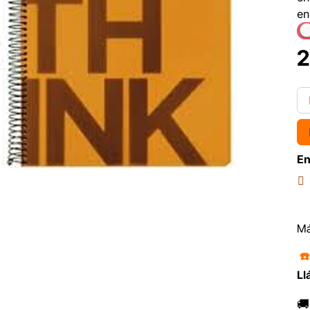
en
2
En
Má
☎
Ll
