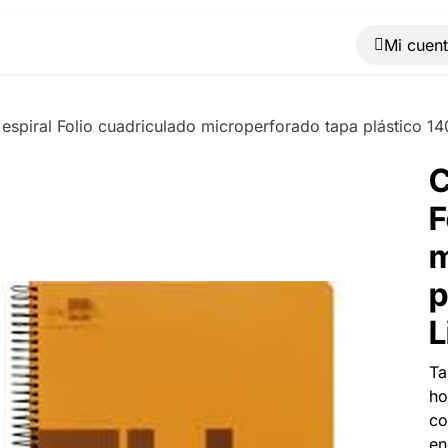
Muebles
Máquinas
Material de oficina
Blog
espiral Folio cuadriculado microperforado tapa plástico 14
C
F
m
p
L
Ta
ho
co
en