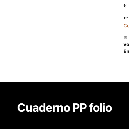
€
↩
Co
💬
v
En
Cuaderno PP folio