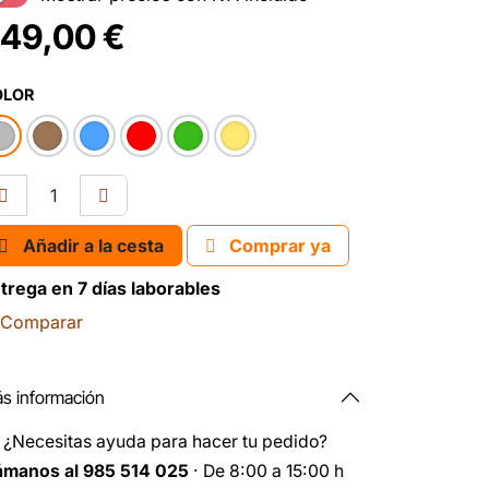
49,00
€
OLOR
Añadir a la cesta
Comprar ya
trega en 7 días laborables
Comparar
s información
️
¿Necesitas ayuda para hacer tu pedido?
ámanos al 985 514 025
· De 8:00 a 15:00 h