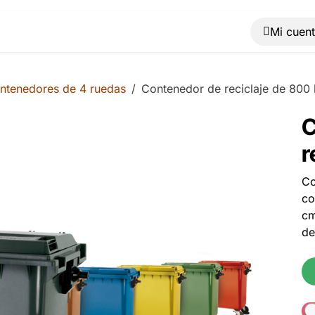
Muebles
Máquinas
Material de oficina
Blog
ntenedores de 4 ruedas
Contenedor de reciclaje de 800 l
C
r
Co
co
cm
de