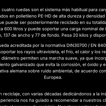
 cuatro ruedas son el sistema más habitual para ca
dos en polietileno PE-HD de alta dureza y densidad 
 que puede ser posteriormente reciclado en su total
ta 600 litros y puede soportar una carga nominal de 
o, 137 de ancho y 77 de fondo. Pesa 20 kilos y dispon
ueda acreditada por la normativa DIN30700 / EN 840. 
portar los rayos ultravioleta, el frío, el calor y los
e diámetro permiten una marcha suave, ya que inco
nto galvanizado que evita la corrosión, el óxido y e
ativa alemana sobre ruido ambiental, de acuerdo con
Europea.
 reciclaje, con varias décadas dedicándonos a la ins
xperiencia nos ha guiado a recomendar a nuestros cl