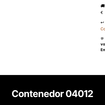

€
↩
Co
💬
v
En
Contenedor 04012