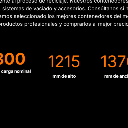
nte al proceso de reciclaje. Nuestros contenedores
s, sistemas de vaciado y accesorios. Consúltanos si
. Hemos seleccionado los mejores contenedores del m
productos profesionales y comprarlos al mejor precio
800
1215
137
 carga nominal
mm de alto
mm de anc