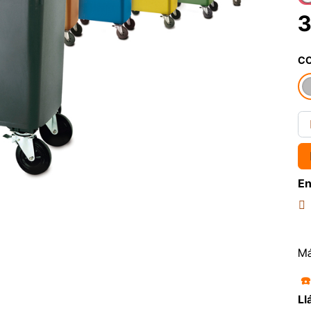
3
C
En
Má
☎
Ll