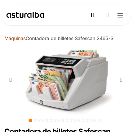
Ir al contenido
Máquinas
Contadora de billetes Safescan 2465-S
Contadora de billetes Safescan