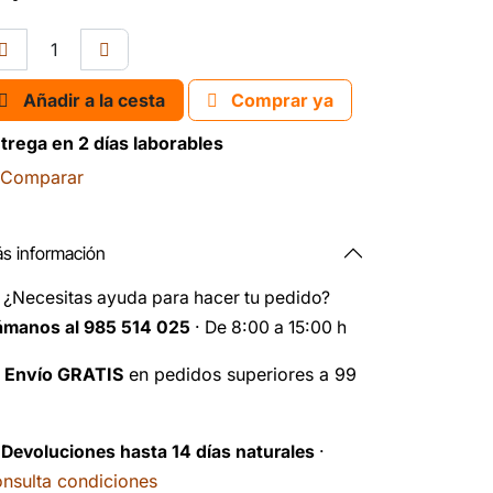
Añadir a la cesta
Comprar ya
trega en 2 días laborables
Comparar
s información
️
¿Necesitas ayuda para hacer tu pedido?
ámanos al 985 514 025
· De 8:00 a 15:00 h

Envío GRATIS
en pedidos superiores a 99
️
Devoluciones hasta 14 días naturales
·
nsulta condiciones