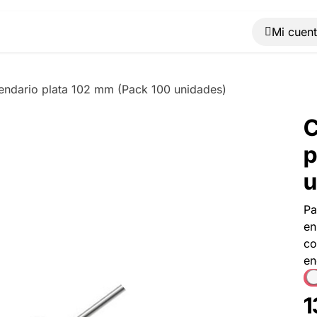
Muebles
Máquinas
Material de oficina
Blog
endario plata 102 mm (Pack 100 unidades)
C
p
u
Pa
en
co
en
1