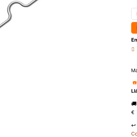
En
Má
☎
Ll

€
↩
Co