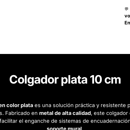
💬
v
En
Colgador plata 10 cm
n color plata
es una solución práctica y resistente 
es. Fabricado en
metal de alta calidad
, este colgado
acilitar el enganche de sistemas de encuadernación
soporte mural
.