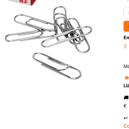
En
Má
☎
Ll

€
↩
Co