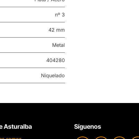
nº 3
42 mm
Metal
404280
Niquelado
e Asturalba
Síguenos