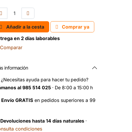
Añadir a la cesta
Comprar ya
trega en 2 días laborables
Comparar
s información
️
¿Necesitas ayuda para hacer tu pedido?
ámanos al 985 514 025
· De 8:00 a 15:00 h

Envío GRATIS
en pedidos superiores a 99
️
Devoluciones hasta 14 días naturales
·
nsulta condiciones