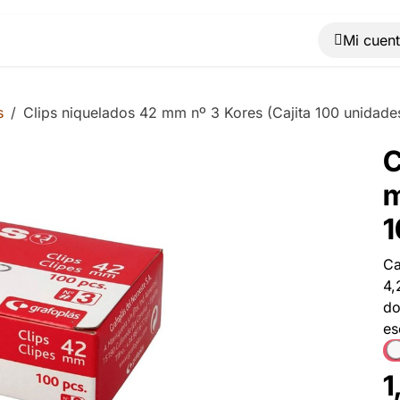
Muebles
Máquinas
Material de oficina
Blog
s
Clips niquelados 42 mm nº 3 Kores (Cajita 100 unidade
C
m
1
Ca
4,
do
es
1