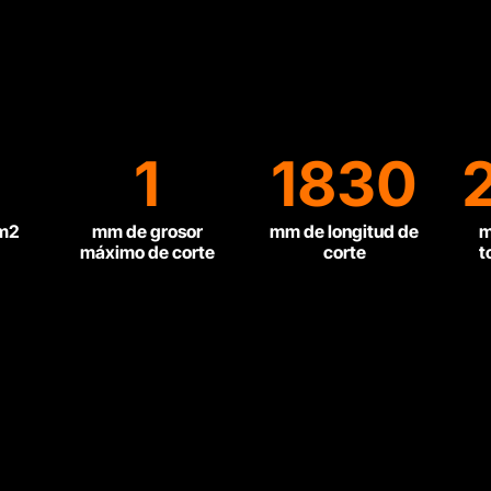
1
1830
/m2
mm de grosor
mm de longitud de
m
máximo de corte
corte
t