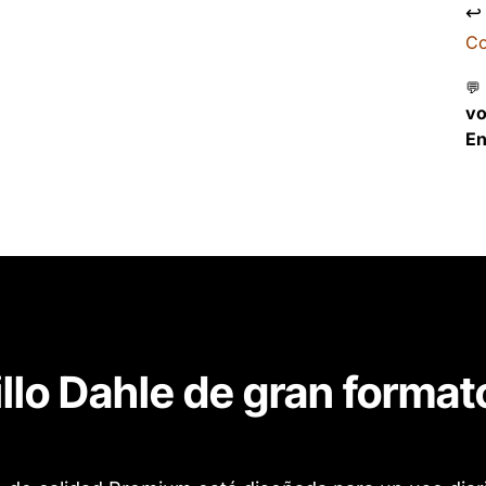
↩
Co
💬
v
En
dillo Dahle de gran forma