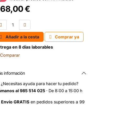
68,00
€
Añadir a la cesta
Comprar ya
trega en 8 días laborables
Comparar
s información
️
¿Necesitas ayuda para hacer tu pedido?
ámanos al 985 514 025
· De 8:00 a 15:00 h

Envío GRATIS
en pedidos superiores a 99