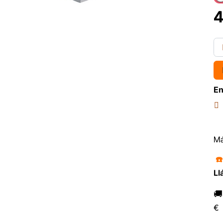
4
En
Má
☎
Ll

€