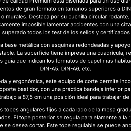
e de calidad Premium está diseñada para un uso diari
entos de gran formato en tamaños superiores a DIN-
 o murales. Destaca por su cuchilla circular rodante,
ticamente imposible lamentar accidentes con una cizal
superado todos los test de los sellos y certificado
da base metálica con esquinas redondeadas y apoyos 
stable. La superficie tiene impresa una cuadrícula, re
 guía que indican los formatos de papel más habitu
DIN-A5, DIN-A6, etc.
da y ergonómica, este equipo de corte permite inc
porte bastidor, con una práctica bandeja inferior par
trabajo a 87,5 cm una posición ideal para trabajar de 
os topes angulares fijos a cada lado de la mesa gra
os. El tope posterior se regula paralelamente a la reg
e se desea cortar. Este tope regulable se puede ancl