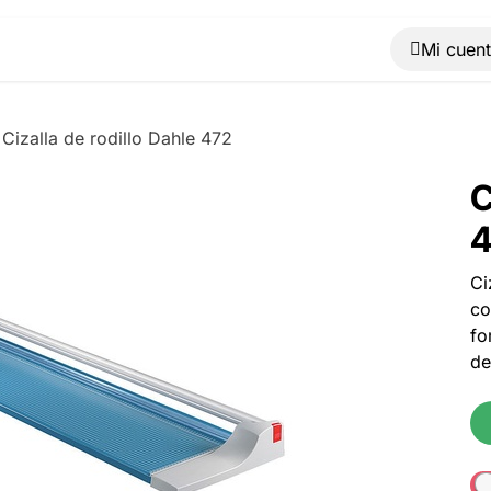
Muebles
Máquinas
Material de oficina
Blog
Cizalla de rodillo Dahle 472
C
Ci
co
fo
de