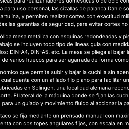
ásicas para realizar labores domésticas o de ocio co
para uso personal, las cizallas de palanca Dahle son
artulina, y permiten realizar cortes con exactitud mi
s las garantías de seguridad, para evitar cortes n
ólida mesa metálica con esquinas redondeadas y pies
rabajo se incluyen todo tipo de líneas guía con medi
: DIN-A4, DIN-A5, etc. La mesa se pliega al bajar la 
 de varios huecos para ser agarrada de forma cómo
ómico que permite subir y bajar la cuchilla sin ape
la cual cuenta con un afilado filo plano para facilitar
 fabricadas en Solingen, una localidad alemana recon
corte. El lateral de la máquina donde se fijan las cuch
 para un guiado y movimiento fluido al accionar la p
l taco se fija mediante un prensado manual con máx
enta con dos topes angulares fijos, con escala en m