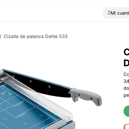
Muebles
Máquinas
Material de oficina
Blog
Cizalla de palanca Dahle 533
C
D
Co
34
do
pe