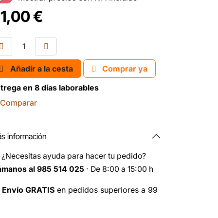
1,00
€
Añadir a la cesta
Comprar ya
trega en 8 días laborables
Comparar
s información
️
¿Necesitas ayuda para hacer tu pedido?
ámanos al 985 514 025
· De 8:00 a 15:00 h

Envío GRATIS
en pedidos superiores a 99