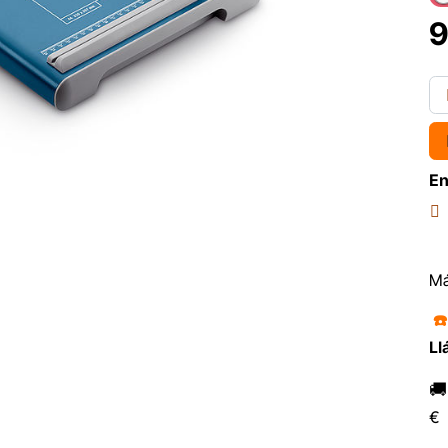
9
En
Má
☎
Ll

€