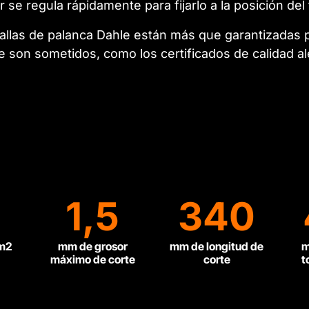
r se regula rápidamente para fijarlo a la posición de
zallas de palanca Dahle están más que garantizadas p
ue son sometidos, como los certificados de calidad
1,5
340
/m2
mm de grosor
mm de longitud de
m
máximo de corte
corte
t