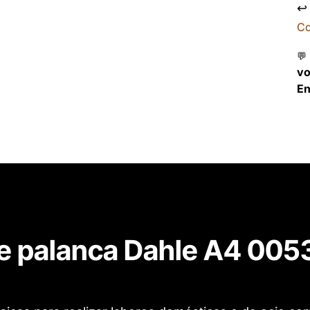
↩
Co
💬
v
En
de palanca Dahle A4 00