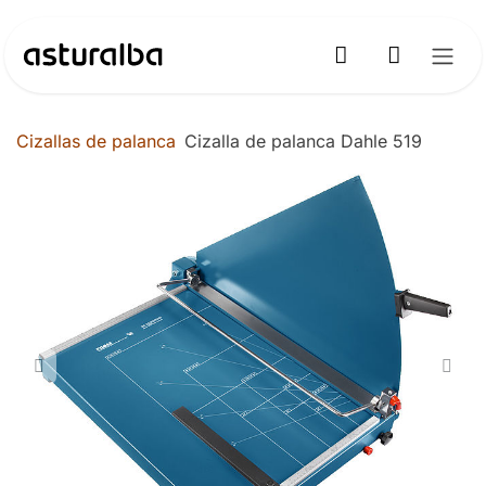
Ir al contenido
Cizallas de palanca
Cizalla de palanca Dahle 519