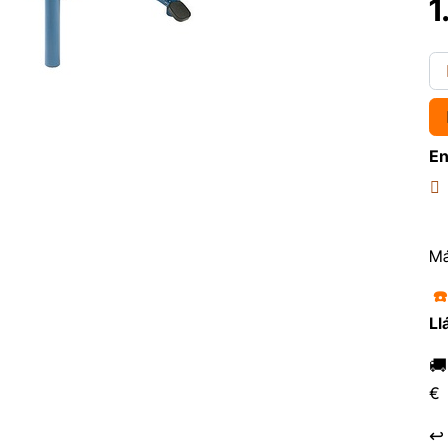
1
En
Má
☎
Ll

€
↩