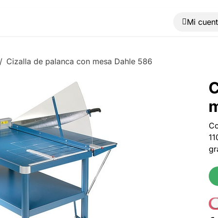
Muebles
Máquinas
Material de oficina
Blog
Cizalla de palanca con mesa Dahle 586
C
m
Co
11
gr