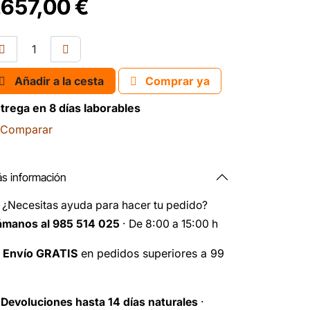
.657,00
€
Añadir a la cesta
Comprar ya
trega en 8 días laborables
Comparar
s información
️
¿Necesitas ayuda para hacer tu pedido?
ámanos al 985 514 025
· De 8:00 a 15:00 h

Envío GRATIS
en pedidos superiores a 99
️
Devoluciones hasta 14 días naturales
·