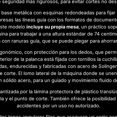
de seguridad más rigurosos, para evitar cortes no de
 base metálica con esquinas redondeadas para fijar l
mpresas las líneas guía con los formatos de document
Este modelo
incluye su propia mesa
, un práctico sopo
áquina para trabajar a una altura estándar de 74 cen
a con ranuras guía, que se puede plegar para ahorrar
gonómico, con protección para los dedos, que permite
erior de la palanca está fijada con tornillos la cuchil
cadas, endurecidas y fabricadas con acero de Solingen
e corte. El lomo lateral de la máquina donde se unen
n sólido acero, para un guiado y movimiento fluido de
ntizada por la lámina protectora de plástico translú
 y el punto de corte. También ofrece la posibilidad 
accidentes por un uso no autorizado.
dos topes angulares fijos que aseguran un corte exa