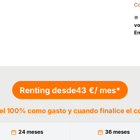
Co
💬
v
En
Renting desde
43 €
/ mes*
 el 100% como gasto y cuando finalice el c
24 meses
36 meses