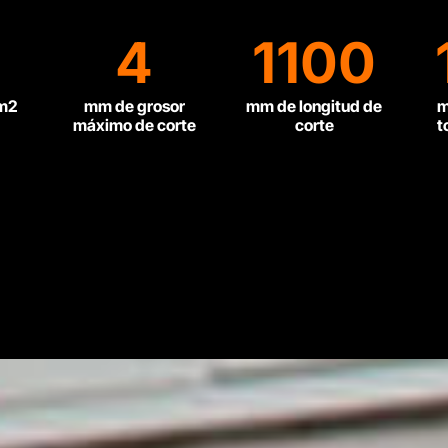
4
1100
/m2
mm de grosor
mm de longitud de
m
máximo de corte
corte
t