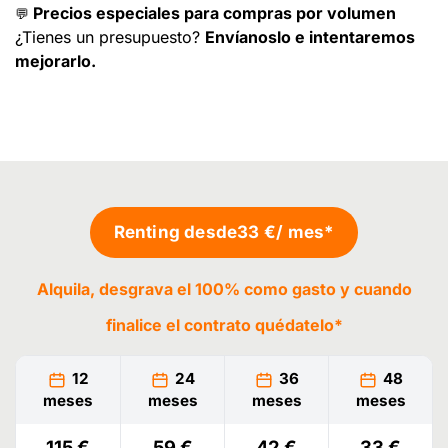
Precios especiales para compras por volumen
💬
¿Tienes un presupuesto?
Envíanoslo e intentaremos
mejorarlo.
Renting desde
33 €
/ mes*
Alquila, desgrava el 100% como gasto y cuando
finalice el contrato
quédatelo
*
12
24
36
48
meses
meses
meses
meses
115 €
59 €
42 €
33 €