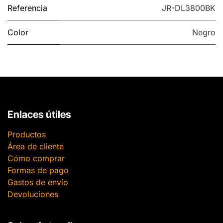
Referencia
JR-DL3800BK
Color
Negro
Enlaces útiles
Productos
Área de cliente
Cómo comprar
Formas de pago
Gastos de envío
Devoluciones