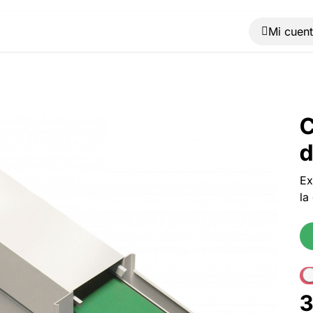
Muebles
Máquinas
Material de oficina
Blog
C
d
Ex
la
3