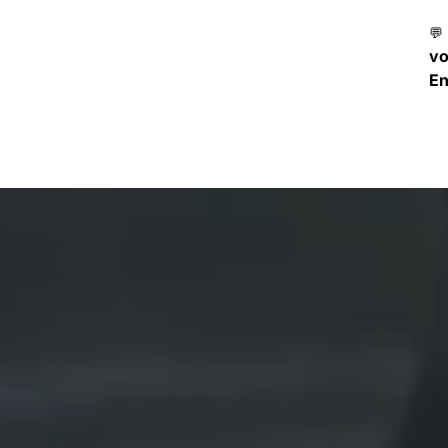
💬
v
En