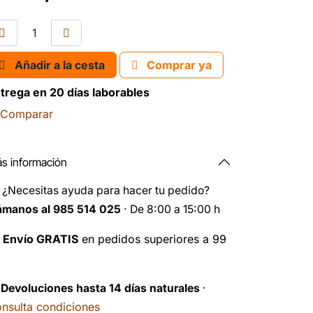
Añadir a la cesta
Comprar ya
trega en 20 días laborables
Comparar
s información
️
¿Necesitas ayuda para hacer tu pedido?
ámanos al 985 514 025
· De 8:00 a 15:00 h

Envío GRATIS
en pedidos superiores a 99
️
Devoluciones hasta 14 días naturales
·
nsulta condiciones