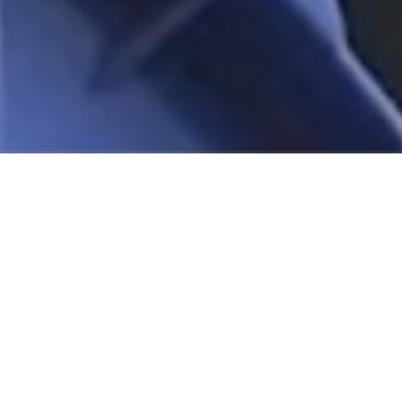
4026631065498
1692 mm
712 mm