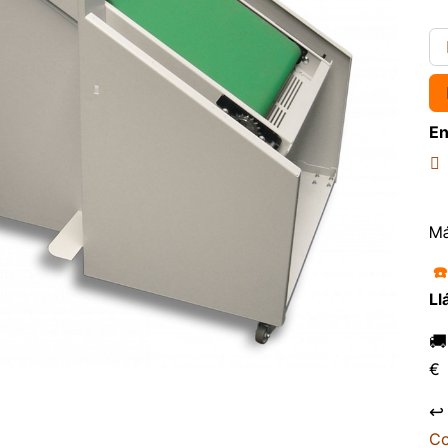
En
Má
☎
Ll

€
↩
Co