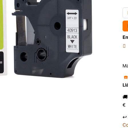
En
Má
☎
Ll

€
↩
Co