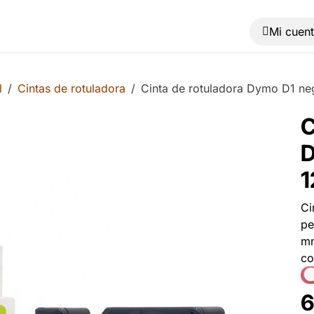
Muebles
Máquinas
Material de oficina
Blog
l
Cintas de rotuladora
Cinta de rotuladora Dymo D1 ne
C
D
1
Ci
pe
mm
co
6