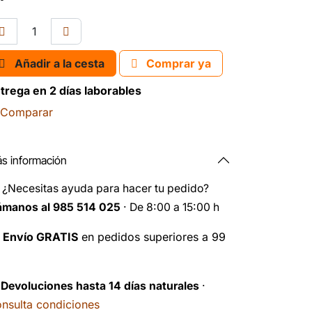
Añadir a la cesta
Comprar ya
trega en 2 días laborables
Comparar
s información
️
¿Necesitas ayuda para hacer tu pedido?
ámanos al 985 514 025
· De 8:00 a 15:00 h

Envío GRATIS
en pedidos superiores a 99
️
Devoluciones hasta 14 días naturales
·
nsulta condiciones