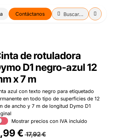
Contáctanos
inta de rotuladora
ymo D1 negro-azul 12
m x 7 m
nta azul con texto negro para etiquetado
rmanente en todo tipo de superficies de 12
 de ancho y 7 m de longitud Dymo D1
iginal
Mostrar precios con IVA incluido
,99
€
17,92
€