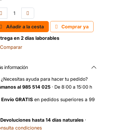
Añadir a la cesta
Comprar ya
trega en 2 días laborables
Comparar
s información
️
¿Necesitas ayuda para hacer tu pedido?
ámanos al 985 514 025
· De 8:00 a 15:00 h

Envío GRATIS
en pedidos superiores a 99
️
Devoluciones hasta 14 días naturales
·
nsulta condiciones