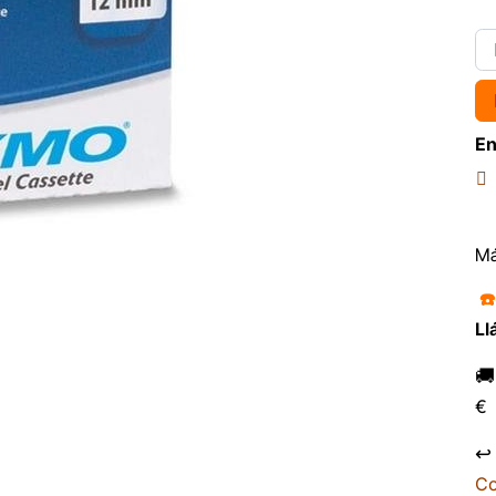
En
Má
☎
Ll

€
↩
Co