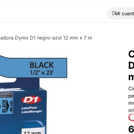
Muebles
Máquinas
Material de oficina
Blog
uladora Dymo D1 negro-azul 12 mm x 7 m
C
D
m
Ci
pe
mm
or
6