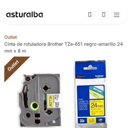
Ir al contenido
Outlet
Cinta de rotuladora Brother TZe-651 negro-amarillo 24
mm x 8 m
Outlet