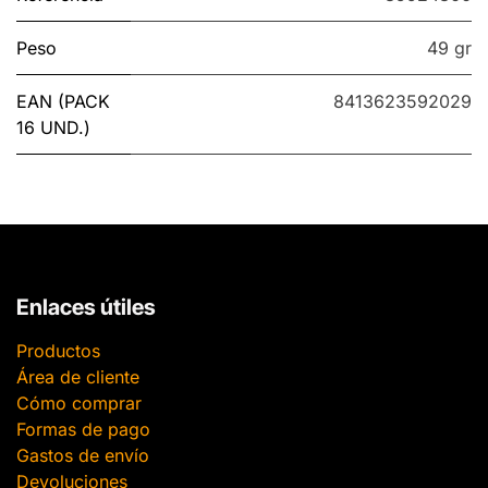
Peso
49 gr
EAN (PACK
8413623592029
16 UND.)
Enlaces útiles
Productos
Área de cliente
Cómo comprar
Formas de pago
Gastos de envío
Devoluciones