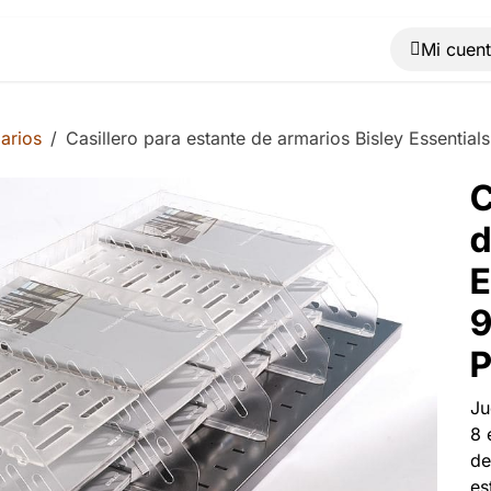
Muebles
Máquinas
Material de oficina
Blog
arios
Casillero para estante de armarios Bisley Essent
C
d
E
9
Ju
8 
de
es