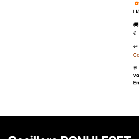
☎
Ll

€
↩
Co
💬
v
En