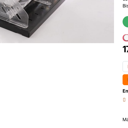
Bi
1
En
Má