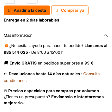
Añadir a la cesta
Comprar ya
Entrega en 2 días laborables
Más información
☎️
¿Necesitas ayuda para hacer tu pedido?
Llámanos al
985 514 025
· De 8:00 a 15:00 h
🚚
Envío GRATIS
en pedidos superiores a 99 €
↩️
Consulta
Devoluciones hasta 14 días naturales
·
condiciones
Precios especiales para compras por volumen
💬
¿Tienes un presupuesto?
Envíanoslo e intentaremos
mejorarlo.