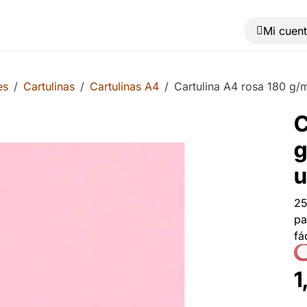
Muebles
Máquinas
Material de oficina
Blog
es
Cartulinas
Cartulinas A4
Cartulina A4 rosa 180 g/
C
g
u
25
pa
fá
1