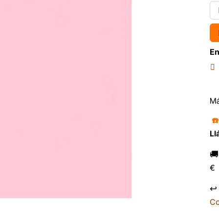
En
Má
☎
Ll

€
↩
Co