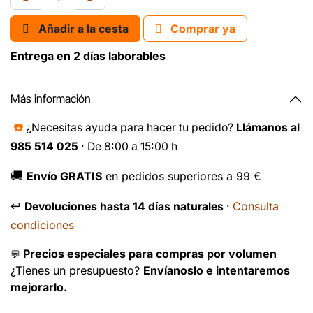
Añadir a la cesta
Comprar ya
Entrega en 2 días laborables
Más información
☎️
¿Necesitas ayuda para hacer tu pedido?
Llámanos al
985 514 025
· De 8:00 a 15:00 h
🚚
Envío GRATIS
en pedidos superiores a 99 €
↩️
Consulta
Devoluciones hasta 14 días naturales
·
condiciones
Precios especiales para compras por volumen
💬
¿Tienes un presupuesto?
Envíanoslo e intentaremos
mejorarlo.