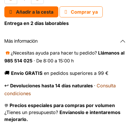
Añadir a la cesta
Comprar ya
Entrega en 2 días laborables
Más información
☎️
¿Necesitas ayuda para hacer tu pedido?
Llámanos al
985 514 025
· De 8:00 a 15:00 h
🚚
Envío GRATIS
en pedidos superiores a 99 €
↩️
Consulta
Devoluciones hasta 14 días naturales
·
condiciones
Precios especiales para compras por volumen
💬
¿Tienes un presupuesto?
Envíanoslo e intentaremos
mejorarlo.