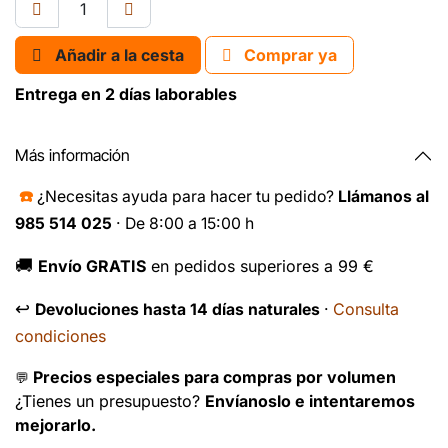
Añadir a la cesta
Comprar ya
Entrega en 2 días laborables
Más información
☎️
¿Necesitas ayuda para hacer tu pedido?
Llámanos al
985 514 025
· De 8:00 a 15:00 h
🚚
Envío GRATIS
en pedidos superiores a 99 €
↩️
Consulta
Devoluciones hasta 14 días naturales
·
condiciones
Precios especiales para compras por volumen
💬
¿Tienes un presupuesto?
Envíanoslo e intentaremos
mejorarlo.