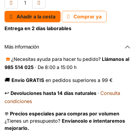
Añadir a la cesta
Comprar ya
Entrega en 2 días laborables
Más información
☎️
¿Necesitas ayuda para hacer tu pedido?
Llámanos al
985 514 025
· De 8:00 a 15:00 h
🚚
Envío GRATIS
en pedidos superiores a 99 €
↩️
Consulta
Devoluciones hasta 14 días naturales
·
condiciones
Precios especiales para compras por volumen
💬
¿Tienes un presupuesto?
Envíanoslo e intentaremos
mejorarlo.